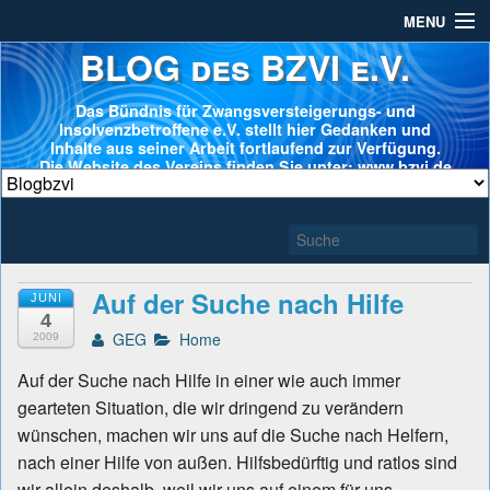
MENU
BLOG des BZVI e.V.
Das Bündnis für Zwangsversteigerungs- und
Insolvenzbetroffene e.V. stellt hier Gedanken und
Inhalte aus seiner Arbeit fortlaufend zur Verfügung.
Die Website des Vereins finden Sie unter: www.bzvi.de
Auf der Suche nach Hilfe
JUNI
4
GEG
Home
2009
Auf der Suche nach Hilfe in einer wie auch immer
gearteten Situation, die wir dringend zu verändern
wünschen, machen wir uns auf die Suche nach Helfern,
nach einer Hilfe von außen. Hilfsbedürftig und ratlos sind
wir allein deshalb, weil wir uns auf einem für uns