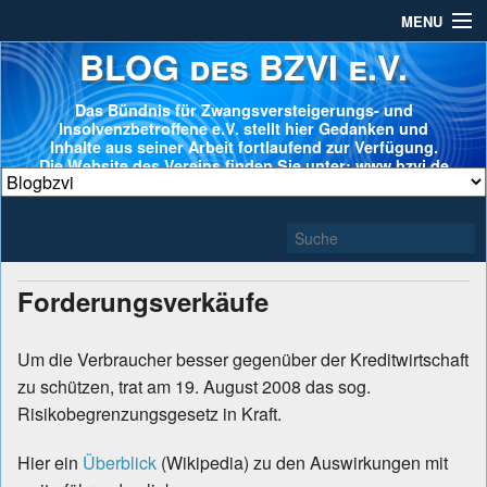
MENU
BLOG des BZVI e.V.
Das Bündnis für Zwangsversteigerungs- und
Insolvenzbetroffene e.V. stellt hier Gedanken und
Inhalte aus seiner Arbeit fortlaufend zur Verfügung.
Die Website des Vereins finden Sie unter: www.bzvi.de
Forderungsverkäufe
Um die Verbraucher besser gegenüber der Kreditwirtschaft
zu schützen, trat am 19. August 2008 das sog.
Risikobegrenzungsgesetz in Kraft.
Hier ein
Überblick
(Wikipedia) zu den Auswirkungen mit