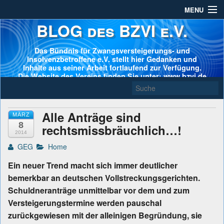
MENU
BLOG des BZVI e.V.
Das Bündnis für Zwangsversteigerungs- und
Insolvenzbetroffene e.V. stellt hier Gedanken und
Inhalte aus seiner Arbeit fortlaufend zur Verfügung.
Die Website des Vereins finden Sie unter: www.bzvi.de
Alle Anträge sind
MÄRZ
8
rechtsmissbräuchlich…!
2014
GEG
Home
Ein neuer Trend macht sich immer deutlicher
bemerkbar an deutschen Vollstreckungsgerichten.
Schuldneranträge unmittelbar vor dem und zum
Versteigerungstermine werden pauschal
zurückgewiesen mit der alleinigen Begründung, sie